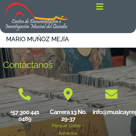
contenido
MARIO MUÑOZ MEJÍA
Contáctanos
+57 300 441
Carrera 13 No.
info@musicayre
0489
29-37
Parque Uribe -
Armenia,