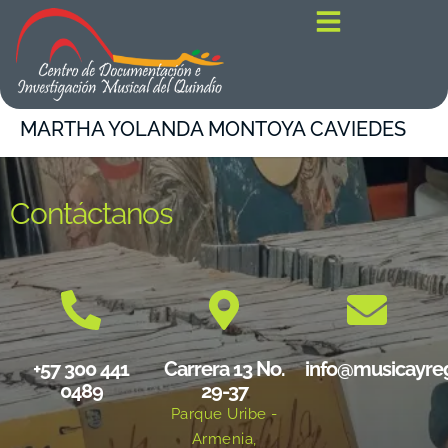
contenido
MARTHA YOLANDA MONTOYA CAVIEDES
Contáctanos
+57 300 441
Carrera 13 No.
info@musicayre
0489
29-37
Parque Uribe -
Armenia,