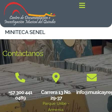
contenido
MINITECA SENEL
Contáctanos
+57 300 441
Carrera 13 No.
info@musicayre
0489
29-37
Parque Uribe -
Armenia,