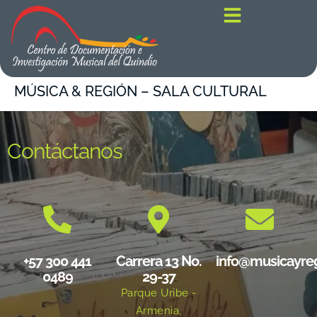
contenido
MÚSICA & REGIÓN – SALA CULTURAL
Contáctanos
+57 300 441
Carrera 13 No.
info@musicayre
0489
29-37
Parque Uribe -
Armenia,