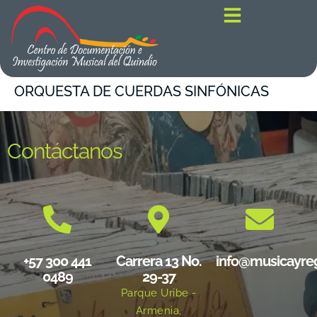
contenido
ORQUESTA DE CUERDAS SINFÓNICAS
Contáctanos
+57 300 441
Carrera 13 No.
info@musicayre
0489
29-37
Parque Uribe -
Armenia,