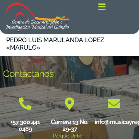
contenido
PEDRO LUIS MARULANDA LÓPEZ
«MARULO»
Contáctanos
+57 300 441
Carrera 13 No.
info@musicayre
0489
29-37
Parque Uribe -