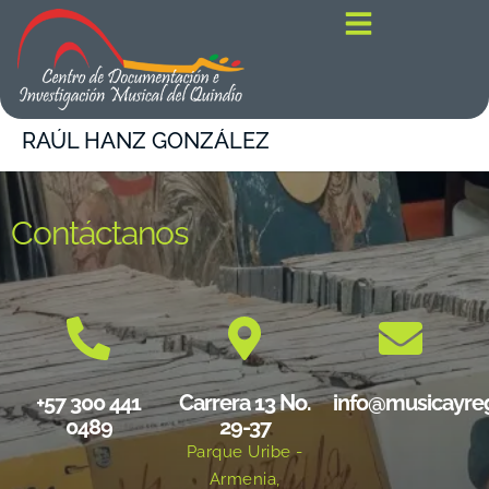
contenido
RAÚL HANZ GONZÁLEZ
Contáctanos
+57 300 441
Carrera 13 No.
info@musicayre
0489
29-37
Parque Uribe -
Armenia,