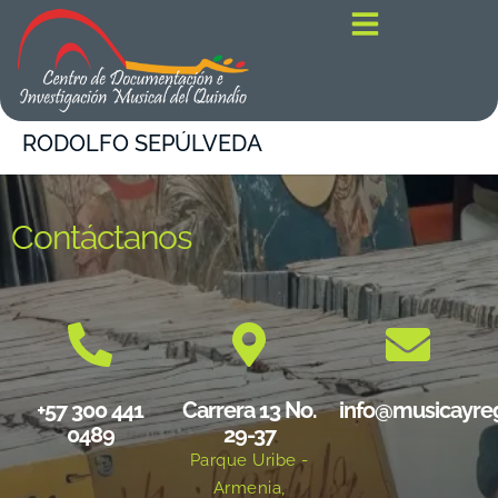
contenido
RODOLFO SEPÚLVEDA
Contáctanos
+57 300 441
Carrera 13 No.
info@musicayre
0489
29-37
Parque Uribe -
Armenia,