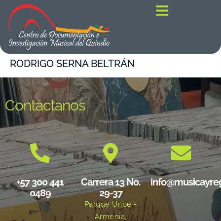
contenido
RODRIGO SERNA BELTRÁN
Contáctanos
+57 300 441
Carrera 13 No.
info@musicayre
0489
29-37
Parque Uribe -
Armenia,