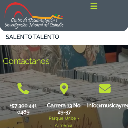
contenido
SALENTO TALENTO
Contáctanos
+57 300 441
Carrera 13 No.
info@musicayre
0489
29-37
Parque Uribe -
Armenia,