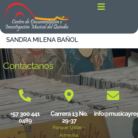
contenido
SANDRA MILENA BAÑOL
Contáctanos
+57 300 441
Carrera 13 No.
info@musicayre
0489
29-37
Parque Uribe -
Armenia,