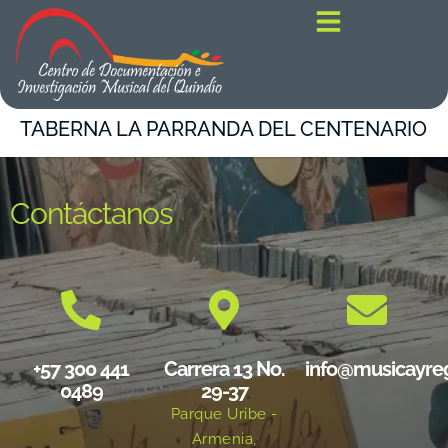
contenido
TABERNA LA PARRANDA DEL CENTENARIO
Contáctanos
+57 300 441
Carrera 13 No.
info@musicayre
0489
29-37
Parque Uribe -
Armenia,