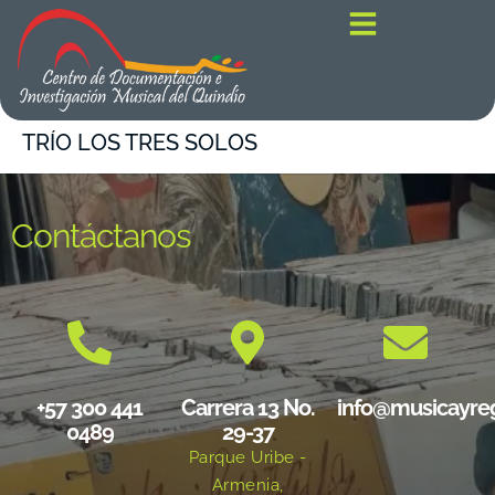
contenido
TRÍO LOS TRES SOLOS
Contáctanos
+57 300 441
Carrera 13 No.
info@musicayre
0489
29-37
Parque Uribe -
Armenia,