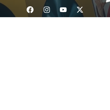
Inicio
¿Quiénes Somos?
Eventos
Noticias
Testimonios
Contacto
Fundación centro de documentación e investigación musical del
Quindío – Todos los derechos reservados – 2025
Política de datos personales
Diseño: IGNIWEB