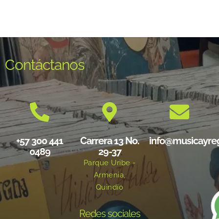
Contáctanos
+57 300 441
Carrera 13 No.
info@musicayre
0489
29-37
Parque Uribe -
Armenia,
Quindío
Redes sociales