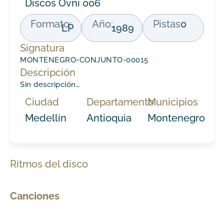
Discos Ovni 006
Formato:
Año:
Pistas
0
LP
1989
Signatura
MONTENEGRO-CONJUNTO-00015
Descripción
Sin descripción…
Ciudad
Departamento
Municipios
Medellín
Antioquia
Montenegro
Ritmos del disco
Canciones