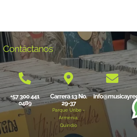
Contáctanos
+57 300 441
Carrera 13 No.
info@musicayre
0489
29-37
Parque Uribe -
Armenia,
Quindío