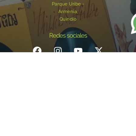
Parque Uribe -
Armenia,
Quindío
Redes sociales
Inicio
¿Quiénes Somos?
Eventos
Noticias
Testimonios
Contacto