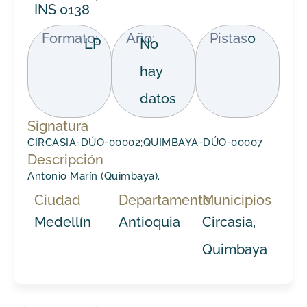
INS 0138
Formato:
Año:
Pistas
0
LP
No
hay
datos
Signatura
CIRCASIA-DÚO-00002;QUIMBAYA-DÚO-00007
Descripción
Antonio Marín (Quimbaya).
Ciudad
Departamento
Municipios
Medellín
Antioquia
Circasia,
Quimbaya