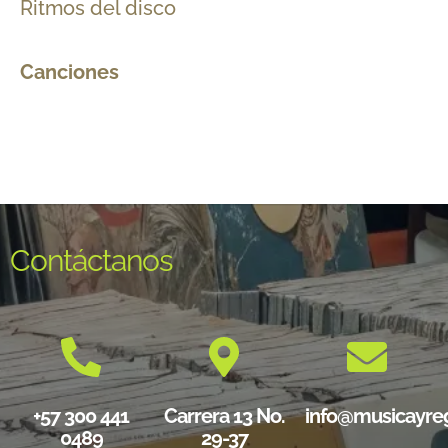
Ritmos del disco
Canciones
Contáctanos
+57 300 441
Carrera 13 No.
info@musicayre
0489
29-37