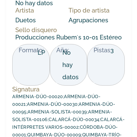
No hay datos
Artista
Tipo de artista
Duetos
Agrupaciones
Sello disquero
Producciones Rubem´s 10-01 Estéreo
Formato:
Año:
Pistas
3
LP
No
hay
datos
Signatura
ARMENIA-DÚO-00020;ARMENIA-DÚO-
00021;ARMENIA-DÚO-00030;ARMENIA-DÚO-
00095;ARMENIA-SOLISTA-00039;ARMENIA-
SOLISTA-00106;CALARCÁ-DÚO-00034;CALARCÁ-
INTÉRPRETES VARIOS-00002;CÓRDOBA-DÚO-
00001;QUIMBAYA-DÚO-00009;QUIMBAYA-TRÍO-