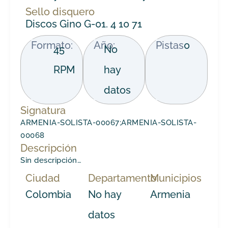
Sello disquero
Discos Gino G-01. 4 10 71
Formato:
Año:
Pistas
0
45
No
RPM
hay
datos
Signatura
ARMENIA-SOLISTA-00067;ARMENIA-SOLISTA-
00068
Descripción
Sin descripción…
Ciudad
Departamento
Municipios
Colombia
No hay
Armenia
datos