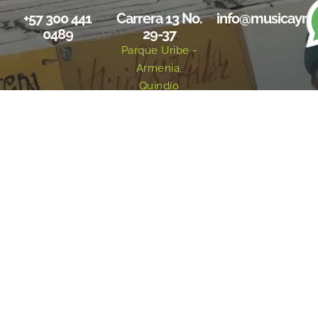
+57 300 441
Carrera 13 No.
info@musicayre
0489
29-37
Parque Uribe -
Armenia,
Quindío
Redes sociales