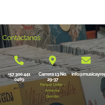
Contáctanos
+57 300 441
Carrera 13 No.
info@musicayre
0489
29-37
Parque Uribe -
Armenia,
Quindío