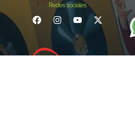
Redes sociales
Inicio
¿Quiénes Somos?
Eventos
Noticias
Testimonios
Contacto
Fundación centro de documentación e investigación musical del
Quindío – Todos los derechos reservados – 2025
Política de datos personales
Diseño: IGNIWEB