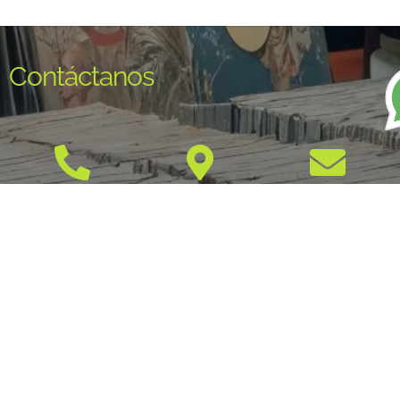
Contáctanos
+57 300 441
Carrera 13 No.
info@musicayre
0489
29-37
Parque Uribe -
Armenia,
Quindío
Redes sociales