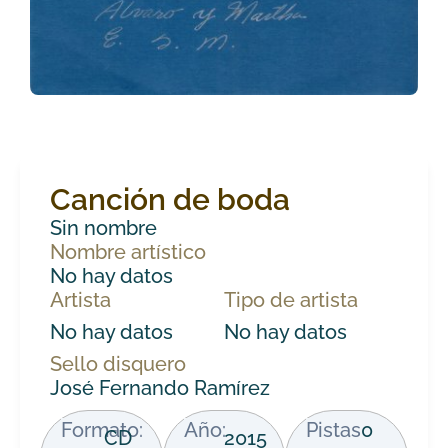
Canción de boda
Sin nombre
Nombre artístico
No hay datos
Artista
Tipo de artista
No hay datos
No hay datos
Sello disquero
José Fernando Ramírez
Formato:
Año:
Pistas
0
CD
2015