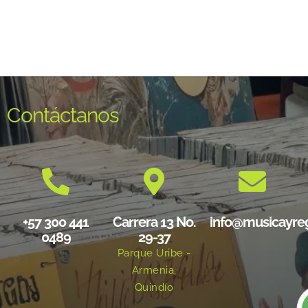
Contáctanos
+57 300 441
Carrera 13 No.
info@musicayre
0489
29-37
Parque Uribe -
Armenia,
Quindío