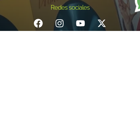
Redes sociales
Inicio
¿Quiénes Somos?
Eventos
Noticias
Testimonios
Contacto
Fundación centro de documentación e investigación musical del
Quindío – Todos los derechos reservados – 2025