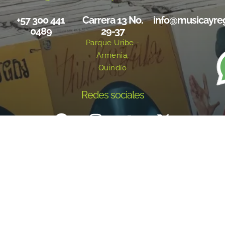
+57 300 441
Carrera 13 No.
info@musicayre
0489
29-37
Parque Uribe -
Armenia,
Quindío
Redes sociales