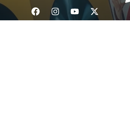
Inicio
¿Quiénes Somos?
Eventos
Noticias
Testimonios
Contacto
Fundación centro de documentación e investigación musical del
Quindío – Todos los derechos reservados – 2025
Política de datos personales
Diseño: IGNIWEB