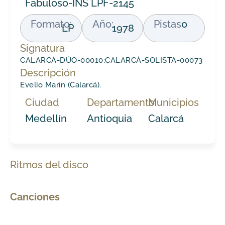
Fabuloso-INS LPF-2145
Formato:
Año:
Pistas
0
LP
1978
Signatura
CALARCÁ-DÚO-00010;CALARCÁ-SOLISTA-00073
Descripción
Evelio Marín (Calarcá).
Ciudad
Departamento
Municipios
Medellín
Antioquia
Calarcá
Ritmos del disco
Canciones