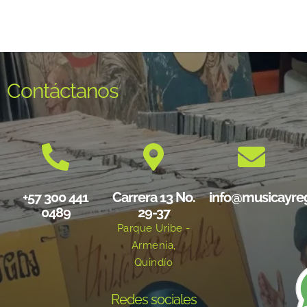
Contáctanos
+57 300 441
Carrera 13 No.
info@musicayre
0489
29-37
Parque Uribe -
Armenia,
Quindío
Redes sociales