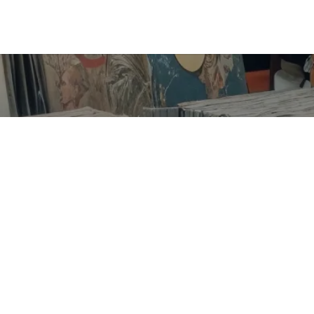
Carrera 13 No. 29-37
Parque Uribe - Armenia, Quindío
Redes sociales