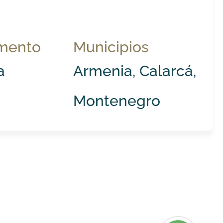
mento
Municipios
a
Armenia, Calarcá,
Montenegro