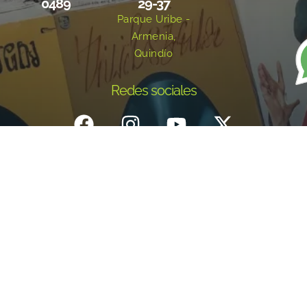
0489
29-37
Parque Uribe -
Armenia,
Quindío
Redes sociales
Inicio
¿Quiénes Somos?
Eventos
Noticias