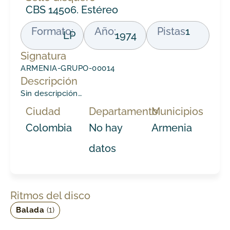
CBS 14506. Estéreo
Formato:
Año:
Pistas
1
LP
1974
Signatura
ARMENIA-GRUPO-00014
Descripción
Sin descripción…
Ciudad
Departamento
Municipios
Colombia
No hay
Armenia
datos
Ritmos del disco
Balada
(1)