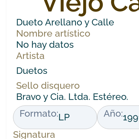
Viejo C
Dueto Arellano y Calle
Nombre artístico
No hay datos
Artista
Duetos
Sello disquero
Bravo y Cia. Ltda. Estéreo.
Formato:
Año:
LP
199
Signatura