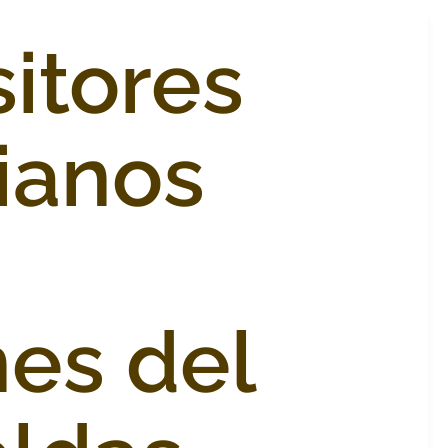
itores
ianos
es del