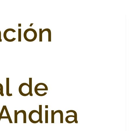
ción
a
l de
Andina