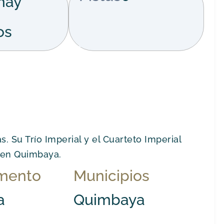
hay
os
. Su Trío Imperial y el Cuarteto Imperial
a en Quimbaya.
mento
Municipios
a
Quimbaya