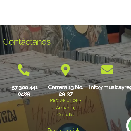
Contáctanos
+57 300 441
Carrera 13 No.
info@musicayre
0489
29-37
Parque Uribe -
Armenia,
Quindío
Redes sociales