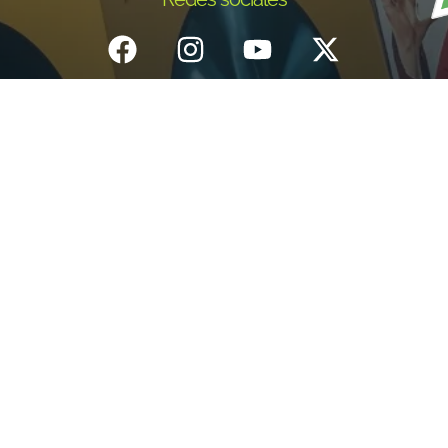
Inicio
¿Quiénes Somos?
Eventos
Noticias
Testimonios
Contacto
Fundación centro de documentación e investigación musical del
Quindío – Todos los derechos reservados – 2025
Política de datos personales
Diseño: IGNIWEB