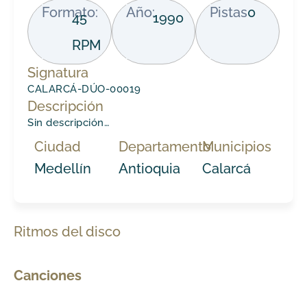
Formato:
Año:
Pistas
0
45
1990
RPM
Signatura
CALARCÁ-DÚO-00019
Descripción
Sin descripción…
Ciudad
Departamento
Municipios
Medellín
Antioquia
Calarcá
Ritmos del disco
Canciones