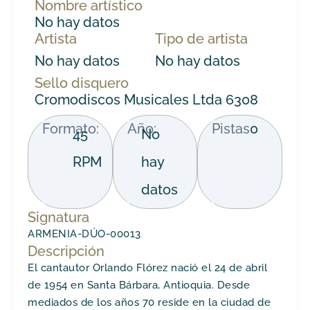
Nombre artístico
No hay datos
Artista
Tipo de artista
No hay datos
No hay datos
Sello disquero
Cromodiscos Musicales Ltda 6308
Formato:
Año:
Pistas
0
45
No
RPM
hay
datos
Signatura
ARMENIA-DÚO-00013
Descripción
El cantautor Orlando Flórez nació el 24 de abril
de 1954 en Santa Bárbara, Antioquia. Desde
mediados de los años 70 reside en la ciudad de