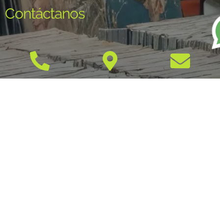
Contáctanos
+57 300 441
Carrera 13 No.
info@musicayre
0489
29-37
Parque Uribe -
Armenia,
Quindío
Redes sociales