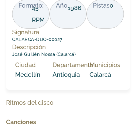
Formato:
Año:
Pistas
0
45
1986
RPM
Signatura
CALARCA-DÚO-00027
Descripción
José Guillén Nossa (Calarcá)
Ciudad
Departamento
Municipios
Medellín
Antioquia
Calarcá
Ritmos del disco
Canciones