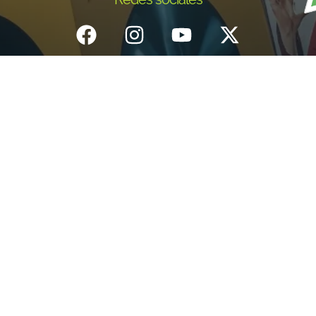
Inicio
¿Quiénes Somos?
Eventos
Noticias
Testimonios
Contacto
Fundación centro de documentación e investigación musical del
Quindío – Todos los derechos reservados – 2025
Política de datos personales
Diseño: IGNIWEB