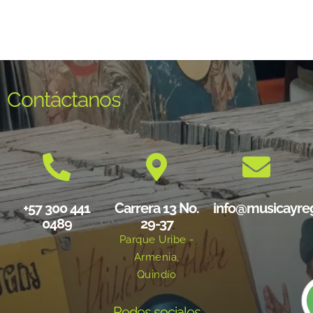
Contáctanos
+57 300 441
Carrera 13 No.
info@musicayre
0489
29-37
Parque Uribe -
Armenia,
Quindío
Redes sociales