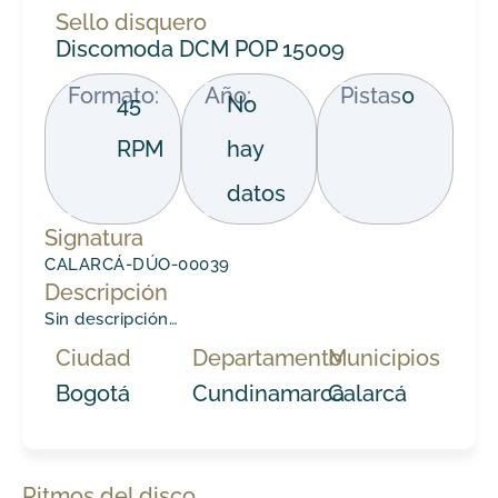
Sello disquero
Discomoda DCM POP 15009
Formato:
Año:
Pistas
0
45
No
RPM
hay
datos
Signatura
CALARCÁ-DÚO-00039
Descripción
Sin descripción…
Ciudad
Departamento
Municipios
Bogotá
Cundinamarca
Calarcá
Ritmos del disco