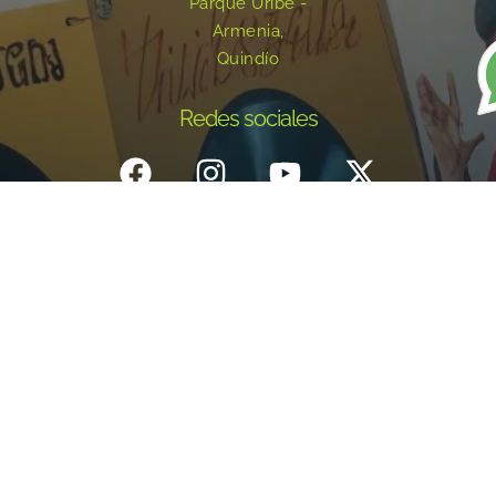
Parque Uribe -
Armenia,
Quindío
Redes sociales
Inicio
¿Quiénes Somos?
Eventos
Noticias
Testimonios
Contacto