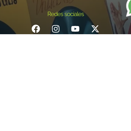
Redes sociales
Inicio
¿Quiénes Somos?
Eventos
Noticias
Testimonios
Contacto
Fundación centro de documentación e investigación musical del
Quindío – Todos los derechos reservados – 2025