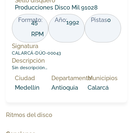
Sello disquero
Producciones Disco Mil 91028
Formato:
Año:
Pistas
0
45
1992
RPM
Signatura
CALARCÁ-DÚO-00043
Descripción
Sin descripción…
Ciudad
Departamento
Municipios
Medellín
Antioquia
Calarcá
Ritmos del disco