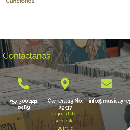
Canciones
Contáctanos
+57 300 441
Carrera 13 No.
info@musicayre
0489
29-37
Parque Uribe -
Armenia,
Quindío