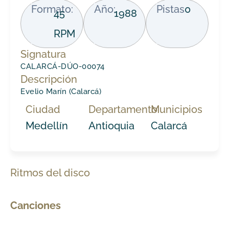
Formato:
Año:
Pistas
0
45
1988
RPM
Signatura
CALARCÁ-DÚO-00074
Descripción
Evelio Marín (Calarcá)
Ciudad
Departamento
Municipios
Medellín
Antioquia
Calarcá
Ritmos del disco
Canciones