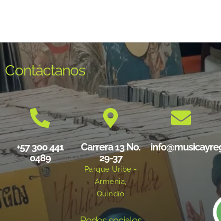
Contáctanos
+57 300 441
Carrera 13 No.
info@musicayre
0489
29-37
Parque Uribe -
Armenia,
Quindío
Redes sociales