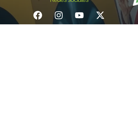
Inicio
¿Quiénes Somos?
Eventos
Noticias
Testimonios
Contacto
Fundación centro de documentación e investigación musical del
Quindío – Todos los derechos reservados – 2025
Política de datos personales
Diseño: IGNIWEB