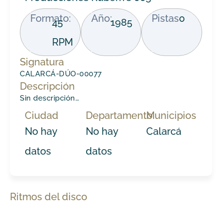
Formato:
Año:
Pistas
0
45
1985
RPM
Signatura
CALARCÁ-DÚO-00077
Descripción
Sin descripción…
Ciudad
Departamento
Municipios
No hay
No hay
Calarcá
datos
datos
Ritmos del disco