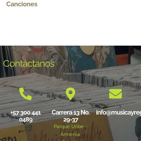
Canciones
Contáctanos
+57 300 441
Carrera 13 No.
info@musicayre
0489
29-37
Parque Uribe -
Armenia,