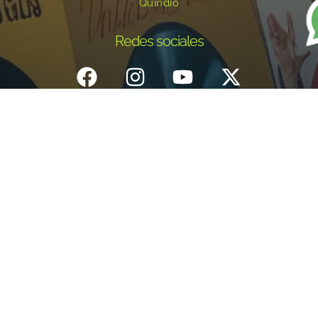
Quindío
Redes sociales
Inicio
¿Quiénes Somos?
Eventos
Noticias
Testimonios
Contacto
Fundación centro de documentación e investigación musical del
Quindío – Todos los derechos reservados – 2025