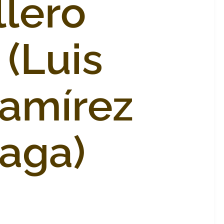
llero
(Luis
amírez
iaga)