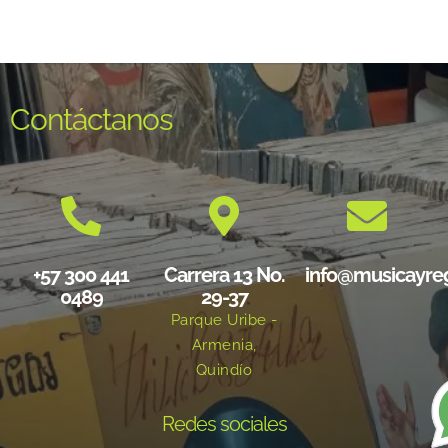
Contáctanos
+57 300 441
Carrera 13 No.
info@musicayre
0489
29-37
Parque Uribe -
Armenia,
Quindío
Redes sociales