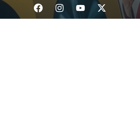
Inicio
¿Quiénes Somos?
Eventos
Noticias
Testimonios
Contacto
Fundación centro de documentación e investigación musical del
Quindío – Todos los derechos reservados – 2025
Política de datos personales
Diseño: IGNIWEB