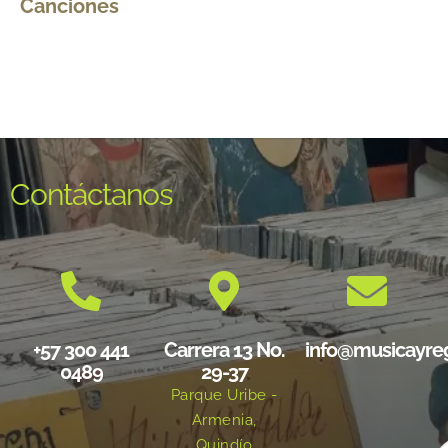
Canciones
Contáctanos
+57 300 441
Carrera 13 No.
info@musicayre
0489
29-37
Parque Uribe -
Armenia,
Quindío