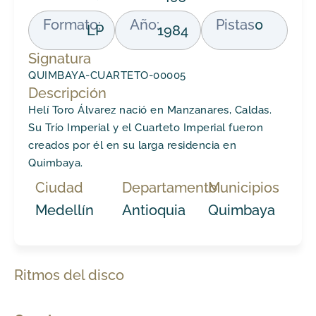
Formato:
Año:
Pistas
0
LP
1984
Signatura
QUIMBAYA-CUARTETO-00005
Descripción
Helí Toro Álvarez nació en Manzanares, Caldas.
Su Trío Imperial y el Cuarteto Imperial fueron
creados por él en su larga residencia en
Quimbaya.
Ciudad
Departamento
Municipios
Medellín
Antioquia
Quimbaya
Ritmos del disco