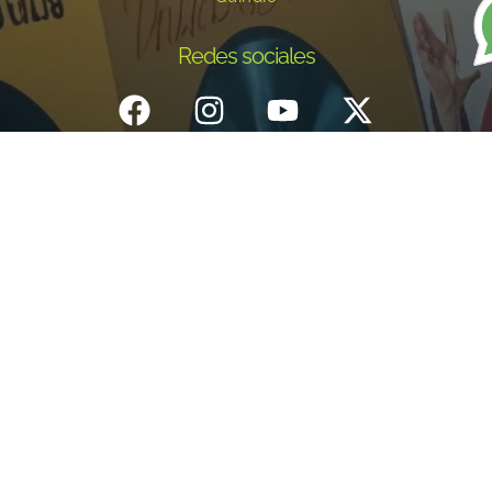
Redes sociales
Inicio
¿Quiénes Somos?
Eventos
Noticias
Testimonios
Contacto
Fundación centro de documentación e investigación musical del
Quindío – Todos los derechos reservados – 2025