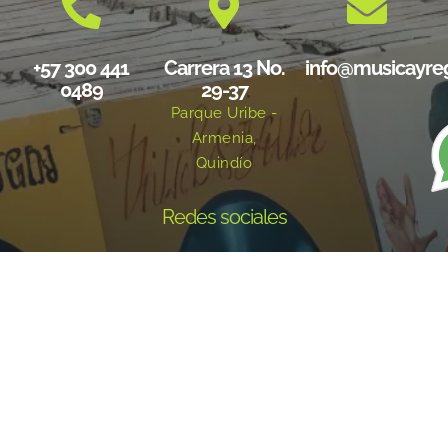
+57 300 441
Carrera 13 No.
info@musicayre
0489
29-37
Parque Uribe -
Armenia,
Quindío
Redes sociales