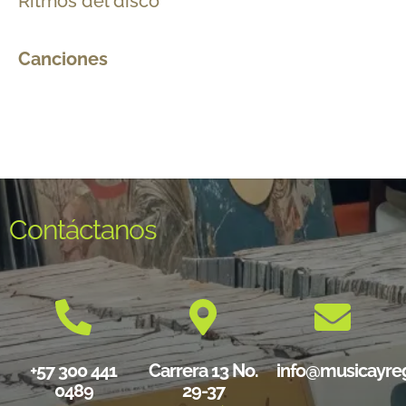
Ritmos del disco
Canciones
Contáctanos
+57 300 441
Carrera 13 No.
info@musicayre
0489
29-37