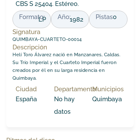
CBS S 25404. Estéreo.
Formato:
Año:
Pistas
0
LP
1982
Signatura
QUIMBAYA-CUARTETO-00014
Descripción
Helí Toro Álvarez nació en Manzanares, Caldas.
Su Trío Imperial y el Cuarteto Imperial fueron
creados por él en su larga residencia en
Quimbaya.
Ciudad
Departamento
Municipios
España
No hay
Quimbaya
datos