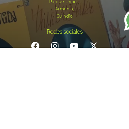
Parque Uribe -
Armenia,
Quindío
Redes sociales
Inicio
¿Quiénes Somos?
Eventos
Noticias
Testimonios
Contacto