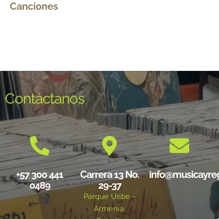
Canciones
Contáctanos
+57 300 441
Carrera 13 No.
info@musicayre
0489
29-37
Parque Uribe -
Armenia,