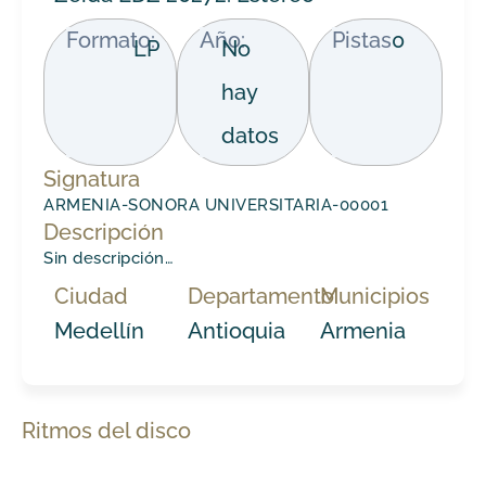
Formato:
Año:
Pistas
0
LP
No
hay
datos
Signatura
ARMENIA-SONORA UNIVERSITARIA-00001
Descripción
Sin descripción…
Ciudad
Departamento
Municipios
Medellín
Antioquia
Armenia
Ritmos del disco