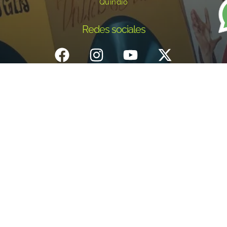
Quindío
Redes sociales
Inicio
¿Quiénes Somos?
Eventos
Noticias
Testimonios
Contacto
Fundación centro de documentación e investigación musical del
Quindío – Todos los derechos reservados – 2025