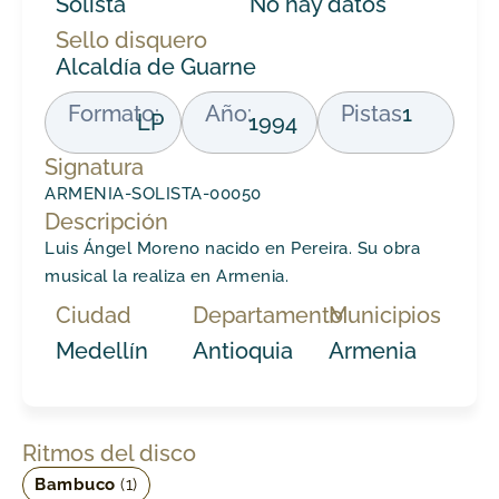
Solista
No hay datos
Sello disquero
Alcaldía de Guarne
Formato:
Año:
Pistas
1
LP
1994
Signatura
ARMENIA-SOLISTA-00050
Descripción
Luis Ángel Moreno nacido en Pereira. Su obra
musical la realiza en Armenia.
Ciudad
Departamento
Municipios
Medellín
Antioquia
Armenia
Ritmos del disco
Bambuco
(1)