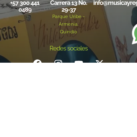
+57 300 441
Carrera 13 No.
info@musicayre
0489
29-37
Parque Uribe -
Armenia,
Quindío
Redes sociales
Inicio
¿Quiénes Somos?
Eventos
Noticias