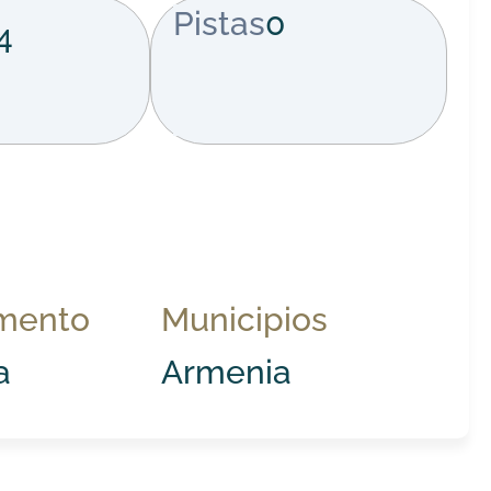
Pistas
0
4
mento
Municipios
a
Armenia