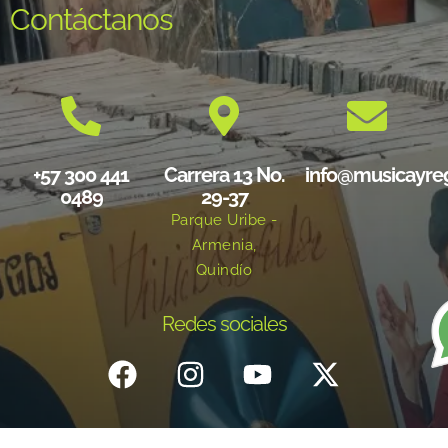
Contáctanos
+57 300 441
Carrera 13 No.
info@musicayre
0489
29-37
Parque Uribe -
Armenia,
Quindío
Redes sociales