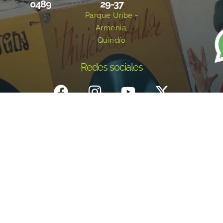
0489
29-37
Parque Uribe -
Armenia,
Quindío
Redes sociales
Inicio
¿Quiénes Somos?
Eventos
Noticias