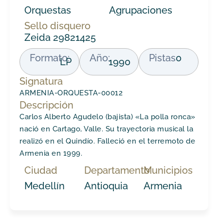
Orquestas
Agrupaciones
Sello disquero
Zeida 29821425
Formato:
Año:
Pistas
0
LP
1990
Signatura
ARMENIA-ORQUESTA-00012
Descripción
Carlos Alberto Agudelo (bajista) «La polla ronca»
nació en Cartago, Valle. Su trayectoria musical la
realizó en el Quindío. Falleció en el terremoto de
Armenia en 1999.
Ciudad
Departamento
Municipios
Medellín
Antioquia
Armenia