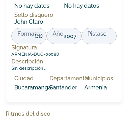
No hay datos
No hay datos
Sello disquero
John Claro
Formato:
Año:
Pistas
0
CD
2007
Signatura
ARMENIA-DÚO-00088
Descripción
Sin descripción…
Ciudad
Departamento
Municipios
Bucaramanga
Santander
Armenia
Ritmos del disco