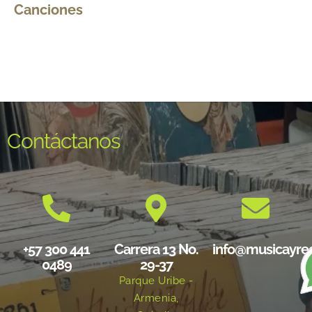
Canciones
Contáctanos
+57 300 441
Carrera 13 No.
info@musicayre
0489
29-37
Parque Uribe -
Armenia,