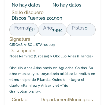
No hay datos
No hay datos
Sello disquero
Discos Fuentes 201909
Formato:
Año:
Pistas
0
LP
1994
Signatura
CIRCASIA-SOLISTA-00009
Descripción
Noel Ramírez (Circasia) y Obdulio Arias (Filandia).
Obdulio Arias Arias nació en Aguadas, Caldas. Su
obra musical y su trayectoria artística la realizó en
el municipio de Filandia, Quindío. Integró el
dueto «Ramírez y Arias» y el «Trío
Grancolombiano».
Ciudad
Departamento
Municipios