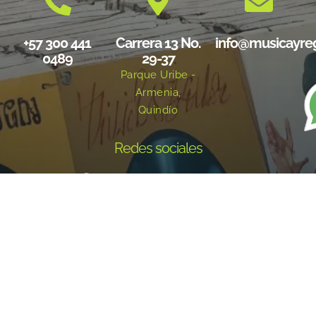
+57 300 441
Carrera 13 No.
info@musicayre
0489
29-37
Parque Uribe -
Armenia,
Quindío
Redes sociales