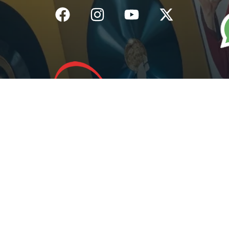
Inicio
¿Quiénes Somos?
Eventos
Noticias
Testimonios
Contacto
Fundación centro de documentación e investigación musical del
Quindío – Todos los derechos reservados – 2025
Política de datos personales
Diseño: IGNIWEB