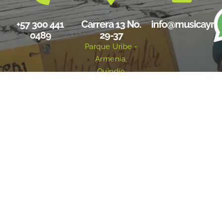
+57 300 441
Carrera 13 No.
info@musicayre
0489
29-37
Parque Uribe -
Armenia,
Quindío
Redes sociales