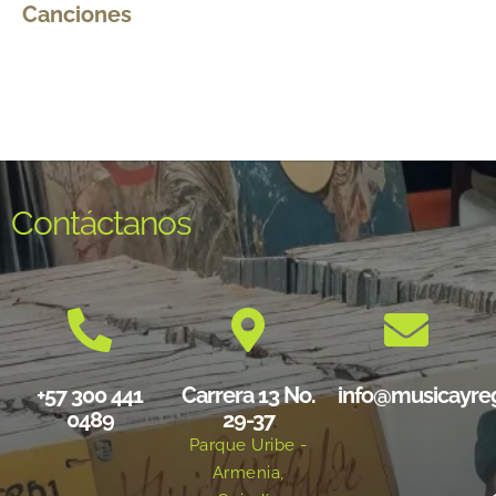
Canciones
Contáctanos
+57 300 441
Carrera 13 No.
info@musicayre
0489
29-37
Parque Uribe -
Armenia,