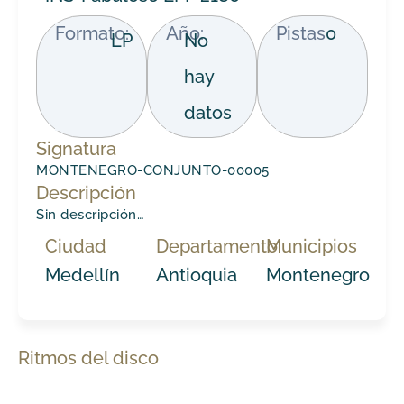
Formato:
Año:
Pistas
0
LP
No
hay
datos
Signatura
MONTENEGRO-CONJUNTO-00005
Descripción
Sin descripción…
Ciudad
Departamento
Municipios
Medellín
Antioquia
Montenegro
Ritmos del disco