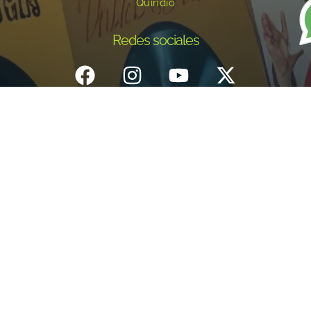
Quindío
Redes sociales
Inicio
¿Quiénes Somos?
Eventos
Noticias
Testimonios
Contacto
Fundación centro de documentación e investigación musical del
Quindío – Todos los derechos reservados – 2025